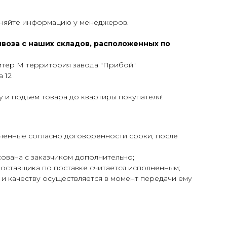
чняйте информацию у менеджеров.
воза с наших складов, расположенных по
литер М территория завода "Прибой"
 12
у и подъём товара до квартиры покупателя!
еченные согласно договоренности сроки, после
сована с заказчиком дополнительно;
поставщика по поставке считается исполненным;
 и качеству осуществляется в момент передачи ему