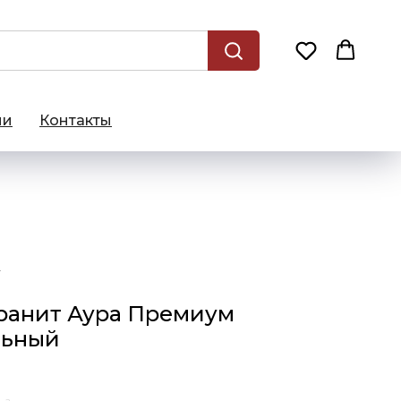
ии
Контакты
 натуральный
ранит Аура Премиум
льный