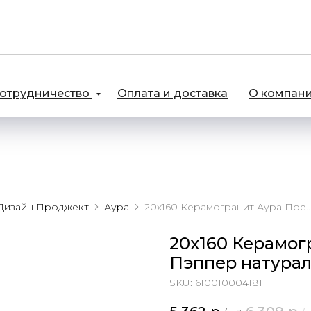
отрудничество
Оплата и доставка
О компан
Дизайн Проджект
Аура
20х160 Керамогранит Аура Премиум Пэппер
20х160 Керамог
Пэппер натура
SKU:
610010004181