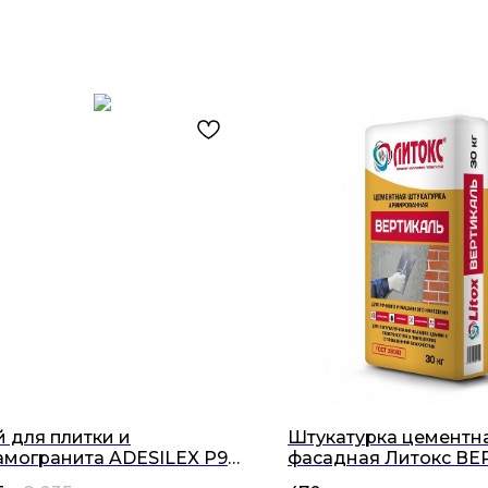
й для плитки и
Штукатурка цементн
амогранита ADESILEX P9
фасадная Литокс В
ый 25кг
(30кг)