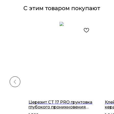
С этим товаром покупают
Церезит CT 17 PRO грунтовка
Кле
0г.
глубокого проникновения
кер
(10л)
сер