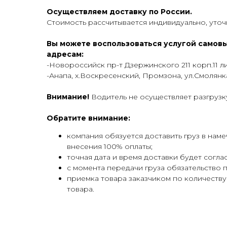
Осуществляем доставку по России.
Стоимость рассчитывается индивидуально, уто
Вы можете воспользоваться услугой самовы
адресам:
-Новороссийск пр-т Дзержинского 211 корп.11 
-Анапа, х.Воскресенский, Промзона, ул.Смолянка
Внимание!
Водитель не осуществляет разгрузк
Обратите внимание:
компания обязуется доставить груз в нам
внесения 100% оплаты;
точная дата и время доставки будет согла
с момента передачи груза обязательство 
приемка товара заказчиком по количеству
товара.