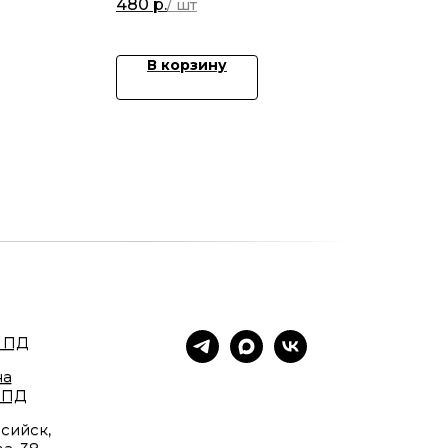
480
р.
В корзину
 ПД
на
 ПД
сийск,