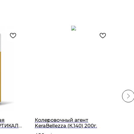
ая
Колеровочный агент
Гру
ЕРТИКАЛЬ
KeraBellezza (К.140) 200г.
5 16