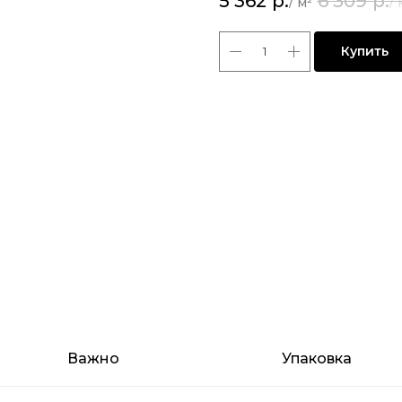
5 362
р.
6 309
р.
Купить
Важно
Упаковка