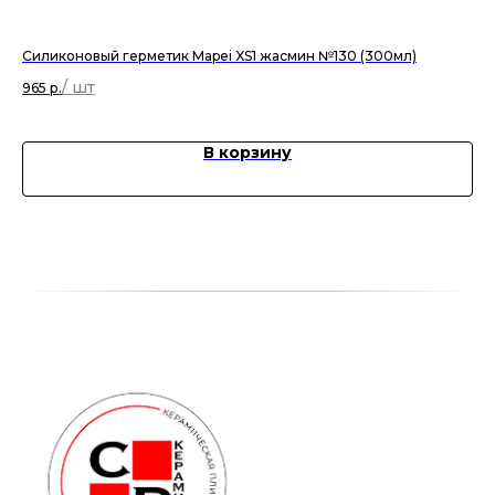
Силиконовый герметик Mapei XS1 жасмин №130 (300мл)
МП-
47
965
р.
В корзину