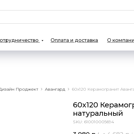
отрудничество
Оплата и доставка
О компан
Дизайн Проджект
Авангард
60х120 Керамог
натуральный
SKU:
610010005694