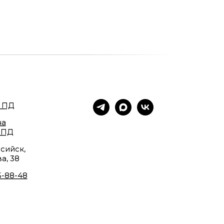
 ПД
на
 ПД
сийск,
а, 38
5-88-48