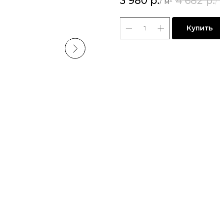
3 980
р.
4 682
р.
Купить