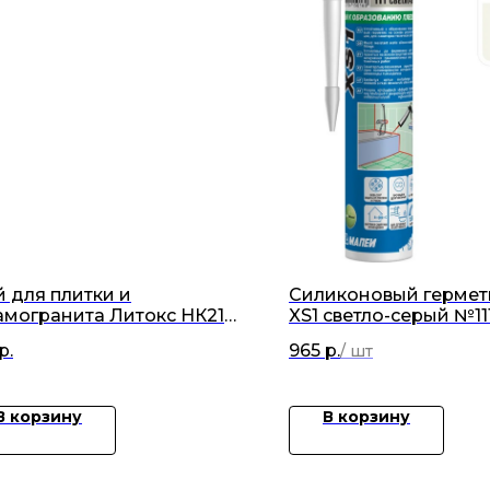
й для плитки и
Силиконовый гермет
амогранита Литокс НК21
XS1 светло-серый №11
РОДНЫЙ" серый 25кг
р.
965
р.
В корзину
В корзину