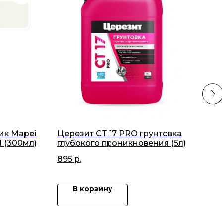
ик Mapei
Церезит CT 17 PRO грунтовка
Кол
1 (300мл)
глубокого проникновения (5л)
Kera
895
р.
48
В корзину