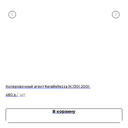
Колеровочный агент KeraBellezza (К.130) 200г.
Кол
480
р.
38
В корзину