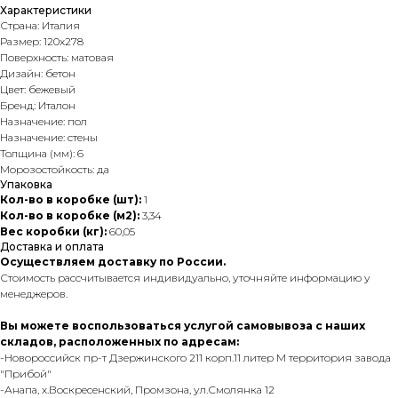
Характеристики
Страна: Италия
Размер: 120x278
Поверхность: матовая
Дизайн: бетон
Цвет: бежевый
Бренд: Италон
Назначение: пол
Назначение: стены
Толщина (мм): 6
Морозостойкость: да
Упаковка
Кол-во в коробке (шт):
1
Кол-во в коробке (м2):
3,34
Вес коробки (кг):
60,05
Доставка и оплата
Осуществляем доставку по России.
Стоимость рассчитывается индивидуально, уточняйте информацию у
менеджеров.
Вы можете воспользоваться услугой самовывоза с наших
складов, расположенных по адресам:
-Новороссийск пр-т Дзержинского 211 корп.11 литер М территория завода
"Прибой"
-Анапа, х.Воскресенский, Промзона, ул.Смолянка 12