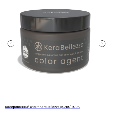
Колеровочный агент KeraBellezza (К.280) 100г.
За
ма