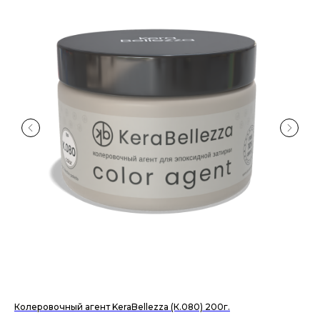
Колеровочный агент KeraBellezza (К.080) 200г.
Ги