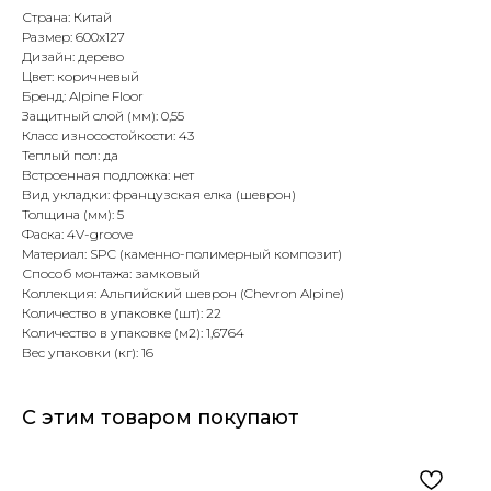
Страна: Китай
Размер: 600х127
Дизайн: дерево
Цвет: коричневый
Бренд: Alpine Floor
Защитный слой (мм): 0,55
Класс износостойкости: 43
Теплый пол: да
Встроенная подложка: нет
Вид укладки: французская елка (шеврон)
Толщина (мм): 5
Фаска: 4V-groove
Материал: SPC (каменно-полимерный композит)
Способ монтажа: замковый
Коллекция: Альпийский шеврон (Chevron Alpine)
Количество в упаковке (шт): 22
Количество в упаковке (м2): 1,6764
Вес упаковки (кг): 16
С этим товаром покупают