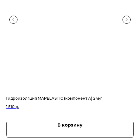
Гидроизоляция MAPELASTIC (компонент А) 24кг
Кл
1 510
р.
1 6
В корзину