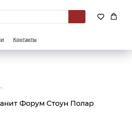
ии
Контакты
80x80 Керамогранит Форум Стоун Полар натуральный
анит Форум Стоун Полар