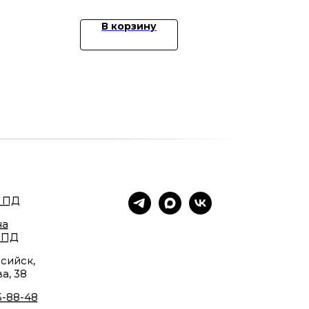
В корзину
 ПД
на
 ПД
сийск,
а, 38
5-88-48