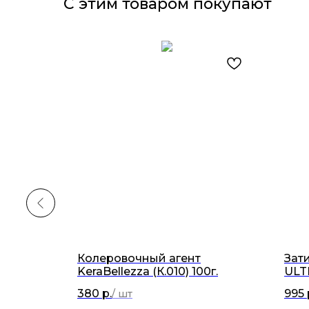
С этим товаром покупают
Колеровочный агент
Зат
0г.
KeraBellezza (К.010) 100г.
ULT
2кг
380
р.
995