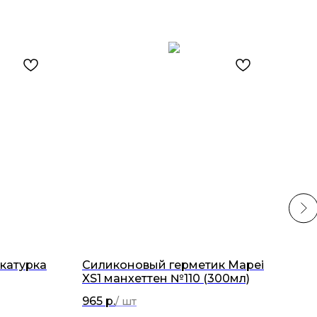
укатурка
Силиконовый герметик Mapei
Кол
XS1 манхеттен №110 (300мл)
Ker
965
р.
48