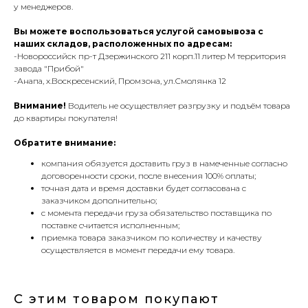
у менеджеров.
Вы можете воспользоваться услугой самовывоза с
наших складов, расположенных по адресам:
-Новороссийск пр-т Дзержинского 211 корп.11 литер М территория
завода "Прибой"
-Анапа, х.Воскресенский, Промзона, ул.Смолянка 12
Внимание!
Водитель не осуществляет разгрузку и подъём товара
до квартиры покупателя!
Обратите внимание:
компания обязуется доставить груз в намеченные согласно
договоренности сроки, после внесения 100% оплаты;
точная дата и время доставки будет согласована с
заказчиком дополнительно;
с момента передачи груза обязательство поставщика по
поставке считается исполненным;
приемка товара заказчиком по количеству и качеству
осуществляется в момент передачи ему товара.
С этим товаром покупают