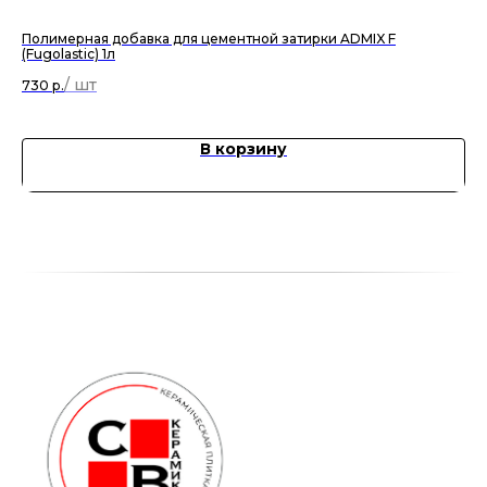
Полимерная добавка для цементной затирки ADMIX F
Шт
(Fugolastic) 1л
47
730
р.
В корзину