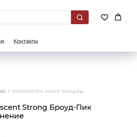
ии
Контакты
NG
610x305x5 SPC Ascent Strong Броуд-Пик замковое соединение
scent Strong Броуд-Пик
инение