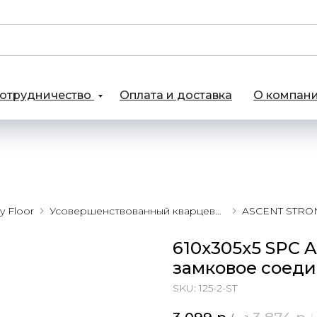
отрудничество
Оплата и доставка
О компан
 Floor
Усовершенствованный кварцевый SPC ламинат
ASCENT STRO
610x305x5 SPC A
замковое соед
SKU:
125-2-ST