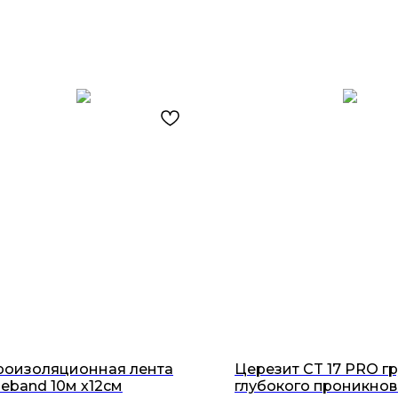
роизоляционная лента
Церезит CT 17 PRO г
eband 10м х12см
глубокого проникно