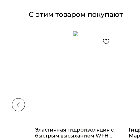
С этим товаром покупают
унтовка
Эластичная гидроизоляция с
Гид
ния (5л)
быстрым высыханием WFH
Map