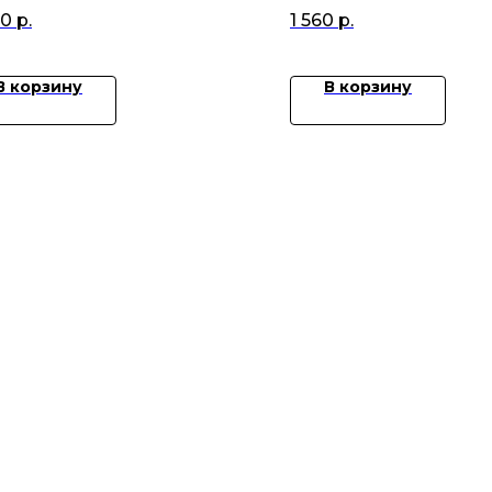
(10л)
00
р.
1 560
р.
В корзину
В корзину
Каталог
О компании
Политика
обработки
Плитка
Сотрудничество
Согласие 
Сантехника
Оплата и доставка
обработку
Напольные
Акции
г. Новорос