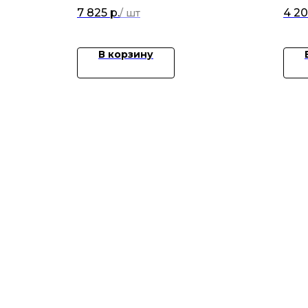
7,5кг
7 825
р.
4 2
В корзину