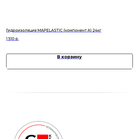
Гидроизоляция MAPELASTIC (компонент А) 24кг
За
1 510
р.
99
В корзину