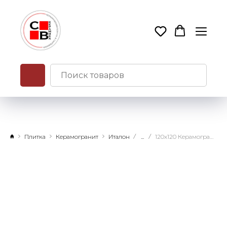
Плитка
Керамогранит
Италон
...
120x120 Керамогранит Стелларис Калакатта Голд натуральный