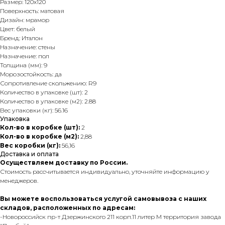
Размер: 120х120
Поверхность: матовая
Дизайн: мрамор
Цвет: белый
Бренд: Италон
Назначение: стены
Назначение: пол
Толщина (мм): 9
Морозостойкость: да
Сопротивление скольжению: R9
Количество в упаковке (шт): 2
Количество в упаковке (м2): 2.88
Вес упаковки (кг): 56.16
Упаковка
Кол-во в коробке (шт):
2
Кол-во в коробке (м2):
2,88
Вес коробки (кг):
56,16
Доставка и оплата
Осуществляем доставку по России.
Стоимость рассчитывается индивидуально, уточняйте информацию у
менеджеров.
Вы можете воспользоваться услугой самовывоза с наших
складов, расположенных по адресам:
-Новороссийск пр-т Дзержинского 211 корп.11 литер М территория завода