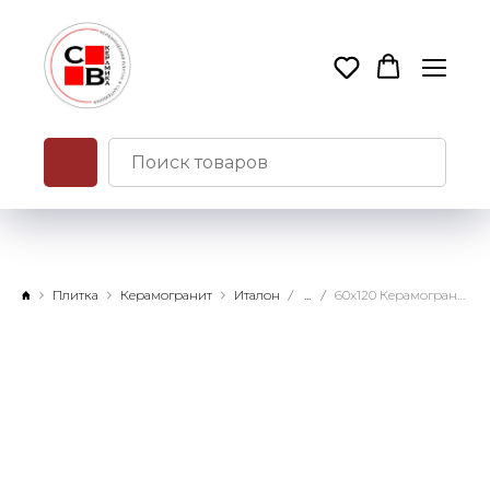
Плитка
Керамогранит
Италон
...
60x120 Керамогранит Стелларис Каррара Айвори шлифованный