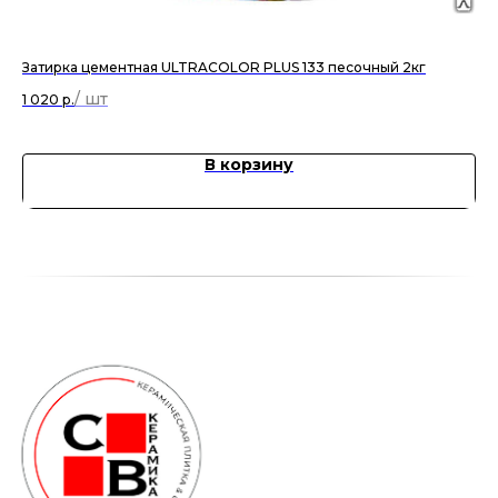
Затирка цементная ULTRACOLOR PLUS 133 песочный 2кг
Кол
1 020
р.
48
В корзину