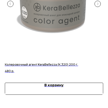
Колеровочный агент KeraBellezza (К.320) 200 г.
Баз
480
р.
3 
В корзину