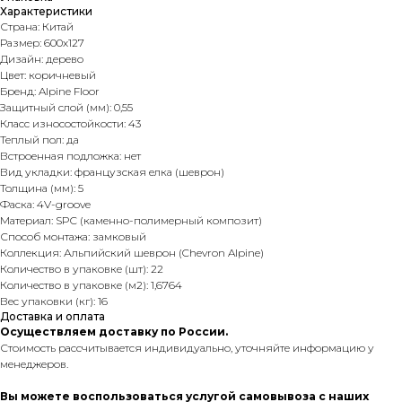
Характеристики
Страна: Китай
Размер: 600х127
Дизайн: дерево
Цвет: коричневый
Бренд: Alpine Floor
Защитный слой (мм): 0,55
Класс износостойкости: 43
Теплый пол: да
Встроенная подложка: нет
Вид укладки: французская елка (шеврон)
Толщина (мм): 5
Фаска: 4V-groove
Материал: SPC (каменно-полимерный композит)
Способ монтажа: замковый
Коллекция: Альпийский шеврон (Chevron Alpine)
Количество в упаковке (шт): 22
Количество в упаковке (м2): 1,6764
Вес упаковки (кг): 16
Доставка и оплата
Осуществляем доставку по России.
Стоимость рассчитывается индивидуально, уточняйте информацию у
менеджеров.
Вы можете воспользоваться услугой самовывоза с наших