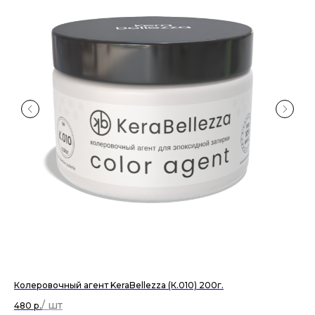
Колеровочный агент KeraBellezza (К.010) 200г.
За
ма
480
р.