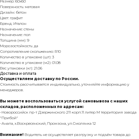
Размер: 60х60
Поверхность: матовая
Дизайн: бетон
Цвет: графит
Бренд: Италон
Назначение: стены
Назначение: пол
Толщина (мм): 9
Морозостойкость: да
Сопротивление скольжению: R10
Количество в упаковке (шт): 3
Количество в упаковке (м2): 01.08
Вес упаковки (кг): 21.06
Доставка и оплата
Осуществляем доставку по России.
Стоимость рассчитывается индивидуально, уточняйте информацию у
менеджеров.
Вы можете воспользоваться услугой самовывоза с наших
складов, расположенных по адресам:
-Новороссийск пр-т Дзержинского 211 корп.11 литер М территория завода
"Прибой"
-Анапа, х.Воскресенский, Промзона, ул.Смолянка 12
Внимание!
Водитель не осуществляет разгрузку и подъём товара до