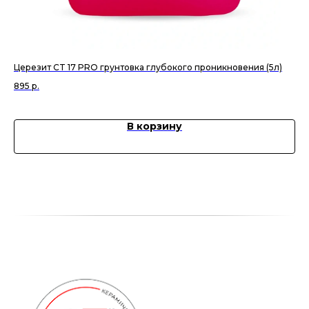
Церезит CT 17 PRO грунтовка глубокого проникновения (5л)
За
ма
895
р.
2 
В корзину