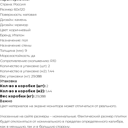
Страна: Россия
Размер: 60х120
Поверхность: матовая
Дизайн: камень
Дизайн: мрамор
Цвет: коричневый
Бренд: Италон
Назначение: пол
Назначение: стены
Толщина (мм): 9
Морозостойкость: да
Сопротивление скольжению: R10
Количество в упаковке (шт): 2
Количество в упаковке (м2): 1.44
Вес упаковки (кг): 29.088
Упаковка
Кол-во в коробке (шт):
2
Кол-во в коробке (м2):
1,44
Вес коробки (кг):
29,088
Важно
Цвет материалов на экране монитора может отличаться от реального.
Указанные на сайте размеры – номинальные. Фактический размер плитки
будет отклоняться от номинального в пределах определенного калибра,
как в меньшую, так и в большую сторону.