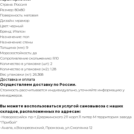
Страна: Россия
Размер: 80х80
Поверхность: матовая
Дизайн: мрамор
Цвет: черный
Бренд: Италон
Назначение: пол
Назначение: стены
Толщина (мм): 9
Морозостойкость: да
Сопротивление скольжению: R10
Количество в упаковке (шт): 2
Количество в упаковке (м2): 1.28
Вес упаковки (кг): 26.368
Доставка и оплата
Осуществляем доставку по России.
Стоимость рассчитывается индивидуально, уточняйте информацию у
менеджеров.
Вы можете воспользоваться услугой самовывоза с наших
складов, расположенных по адресам:
-Новороссийск пр-т Дзержинского 211 корп.11 литер М территория завода
"Прибой"
-Анапа, х.Воскресенский, Промзона, ул.Смолянка 12