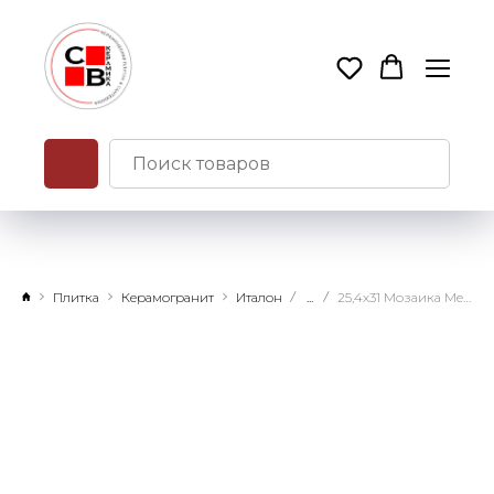
Плитка
Керамогранит
Италон
...
25,4х31 Мозаика Метрополис Гексагон Колд натуральный