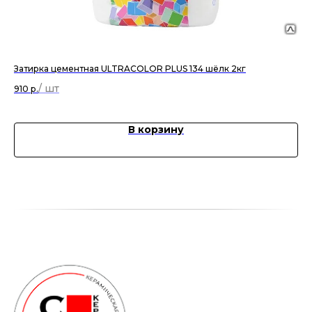
Затирка цементная ULTRACOLOR PLUS 134 шёлк 2кг
За
пе
910
р.
91
В корзину