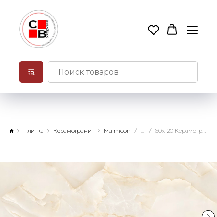
Плитка
Керамогранит
Maimoon
...
60х120 Керамогранит Кристалло Оникс беж Глосси