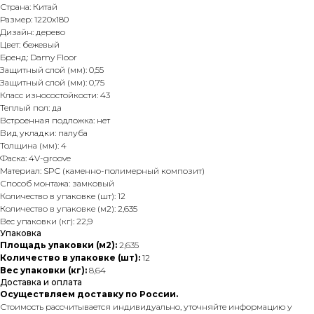
Страна: Китай
Размер: 1220х180
Дизайн: дерево
Цвет: бежевый
Бренд: Damy Floor
Защитный слой (мм): 0,55
Защитный слой (мм): 0,75
Класс износостойкости: 43
Теплый пол: да
Встроенная подложка: нет
Вид укладки: палуба
Толщина (мм): 4
Фаска: 4V-groove
Материал: SPC (каменно-полимерный композит)
Способ монтажа: замковый
Количество в упаковке (шт): 12
Количество в упаковке (м2): 2,635
Вес упаковки (кг): 22,9
Упаковка
Площадь упаковки (м2):
2,635
Количество в упаковке (шт):
12
Вес упаковки (кг):
8,64
Доставка и оплата
Осуществляем доставку по России.
Стоимость рассчитывается индивидуально, уточняйте информацию у