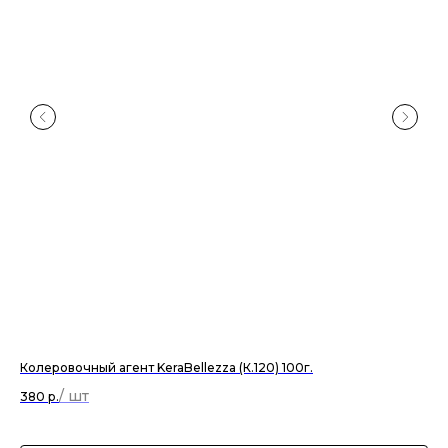
Колеровочный агент KeraBellezza (К.120) 100г.
Ги
39
380
р.