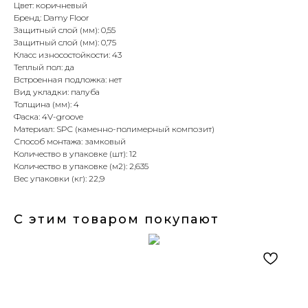
Цвет: коричневый
Бренд: Damy Floor
Защитный слой (мм): 0,55
Защитный слой (мм): 0,75
Класс износостойкости: 43
Теплый пол: да
Встроенная подложка: нет
Вид укладки: палуба
Толщина (мм): 4
Фаска: 4V-groove
Материал: SPC (каменно-полимерный композит)
Способ монтажа: замковый
Количество в упаковке (шт): 12
Количество в упаковке (м2): 2,635
Вес упаковки (кг): 22,9
С этим товаром покупают