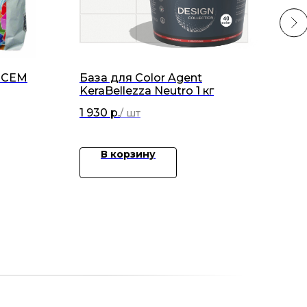
PCEM
База для Color Agent
Кол
KeraBellezza Neutro 1 кг
Kera
1 930
р.
48
В корзину