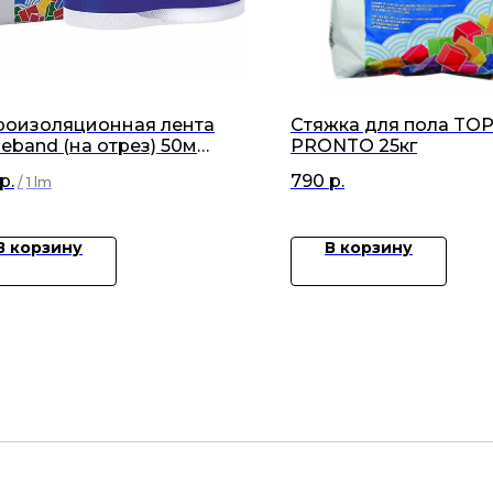
роизоляционная лента
Стяжка для пола TO
eband (на отрез) 50м
PRONTO 25кг
см
р.
790
р.
/
1 lm
В корзину
В корзину