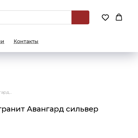
ии
Контакты
120х278 Керамогранит Авангард сильвер натуральный
гранит Авангард сильвер