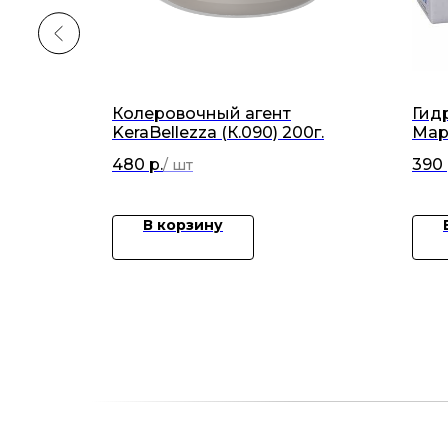
турка
Колеровочный агент
Гид
KeraBellezza (К.090) 200г.
Map
х12
480
р.
390
В корзину