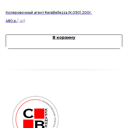
Колеровочный агент KeraBellezza (К.090) 200г.
Эл
480
р.
7 
В корзину