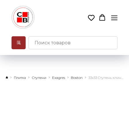
Плитка
Ступени
Exagres
Boston
33х33 Cтупень клинкерная угловая Boston Cartabon Mink