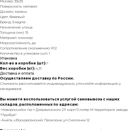
Размер: 33х33
Поверхность: матовая
Дизайн: камень
Цвет: бежевый
Бренд: Exagres
Назначение: улица
Толщина (мм): 15
Материал: клинкер
Морозостойкость: да
Сопротивление скольжению: R12
Количество в упаковке (шт): 1
Упаковка
Кол-во в коробке (шт):
1
Вес коробки (кг):
4,31
Доставка и оплата
Осуществляем доставку по России.
Стоимость рассчитывается индивидуально, уточняйте информацию у
менеджеров.
Вы можете воспользоваться услугой самовывоза с наших
складов, расположенных по адресам:
-Новороссийск пр-т Дзержинского 211 корп.11 литер М территория завода
"Прибой"
-Анапа, х.Воскресенский, Промзона, ул.Смолянка 12