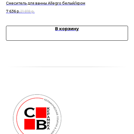
Смеситель для ванны Allegro белый/хром
См
7 636
р.
21 818
р.
16 
В корзину