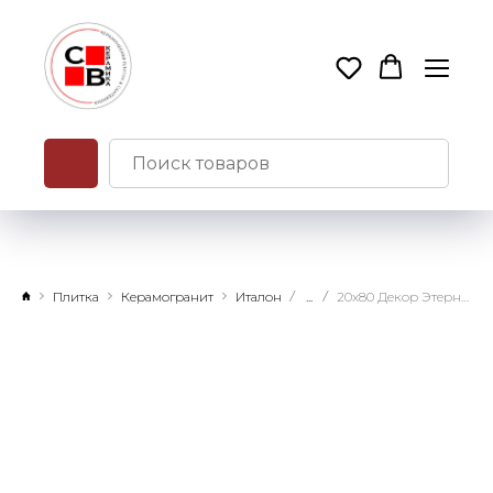
Плитка
Керамогранит
Италон
...
20x80 Декор Этернум Фумэ Татами натуральный