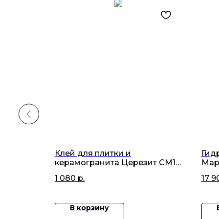
к Mapei
Клей для плитки и
Гид
 (300мл)
керамогранита Церезит СМ14
Map
серый 25кг
1 080
р.
17 9
В корзину