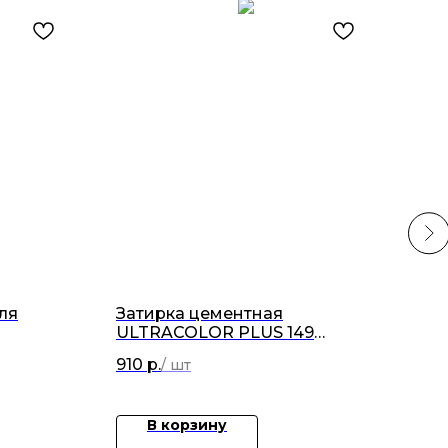
ля
Затирка цементная
Кол
ULTRACOLOR PLUS 149
Ker
вулканический пепел 2кг
910
р.
48
В корзину