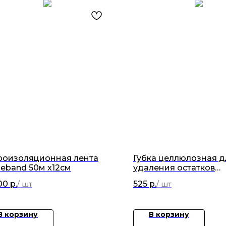
роизоляционная лента
Губка целлюлозная д
eband 50м х12см
удаления остатков
эпоксидной затирки
00
р.
525
р.
Kerabellezza
В корзину
В корзину