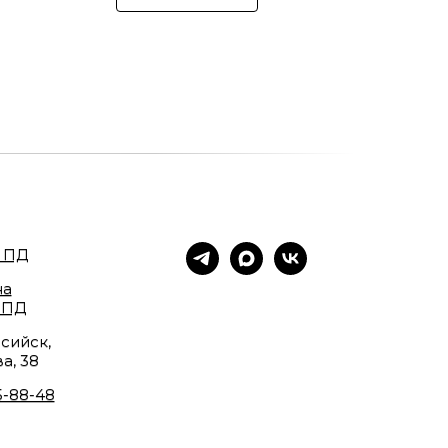
 ПД
на
 ПД
сийск,
а, 38
5-88-48