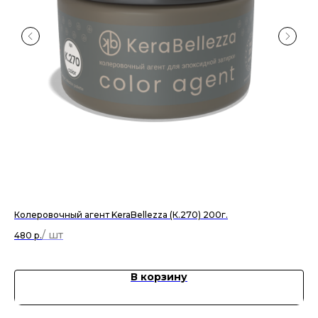
Колеровочный агент KeraBellezza (К.270) 200г.
Ко
480
р.
48
В корзину