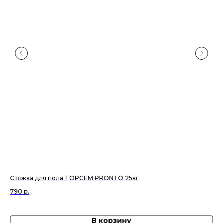
Стяжка для пола TOPCEM PRONTO 25кг
За
790
р.
1 0
В корзину