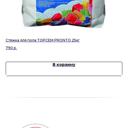
Стяжка для пола TOPCEM PRONTO 25кг
Ли
790
р.
42
В корзину