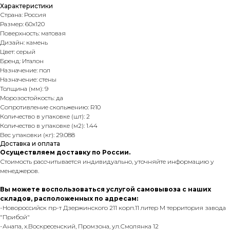
Характеристики
Страна: Россия
Размер: 60х120
Поверхность: матовая
Дизайн: камень
Цвет: серый
Бренд: Италон
Назначение: пол
Назначение: стены
Толщина (мм): 9
Морозостойкость: да
Сопротивление скольжению: R10
Количество в упаковке (шт): 2
Количество в упаковке (м2): 1.44
Вес упаковки (кг): 29.088
Доставка и оплата
Осуществляем доставку по России.
Стоимость рассчитывается индивидуально, уточняйте информацию у
менеджеров.
Вы можете воспользоваться услугой самовывоза с наших
складов, расположенных по адресам:
-Новороссийск пр-т Дзержинского 211 корп.11 литер М территория завода
"Прибой"
-Анапа, х.Воскресенский, Промзона, ул.Смолянка 12