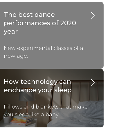
The best dance
performances of 2020
year
New experimental classes of a
new age.
How technology can
enchance your sleep
Pillows and blankets that make
you sleep like a baby.