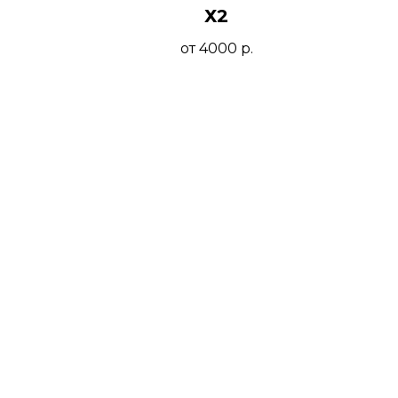
Х2
от 4000
р.