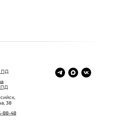
 ПД
на
 ПД
сийск,
а, 38
5-88-48