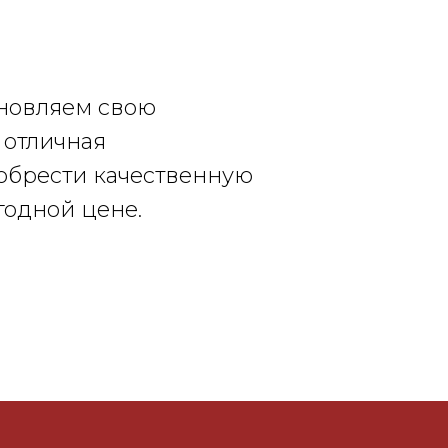
новляем свою
 отличная
обрести качественную
годной цене.