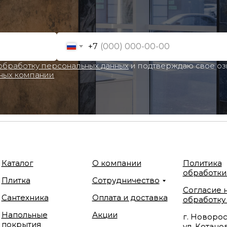
+7
 обработку персональных данных
и подтверждаю свое о
ных компании
Каталог
О компании
Политика
обработки
Плитка
Сотрудничество
Согласие 
Сантехника
Оплата и доставка
обработку
Напольные
Акции
г. Новорос
покрытия
ул. Котанов