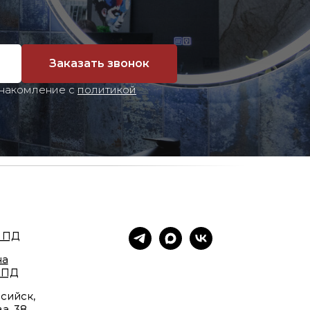
Заказать звонок
знакомление с
политикой
 ПД
на
 ПД
сийск,
а, 38