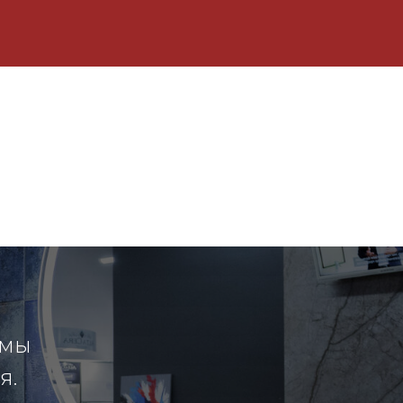
 мы
я.