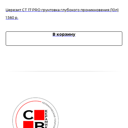
Церезит CT 17 PRO грунтовка глубокого проникновения (10л)
За
1 560
р.
84
В корзину