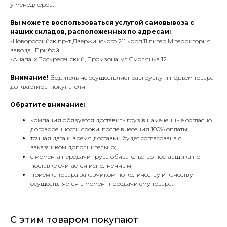
у менеджеров.
Вы можете воспользоваться услугой самовывоза с
наших складов, расположенных по адресам:
-Новороссийск пр-т Дзержинского 211 корп.11 литер М территория
завода "Прибой"
-Анапа, х.Воскресенский, Промзона, ул.Смолянка 12
Внимание!
Водитель не осуществляет разгрузку и подъём товара
до квартиры покупателя!
Обратите внимание:
компания обязуется доставить груз в намеченные согласно
договоренности сроки, после внесения 100% оплаты;
точная дата и время доставки будет согласована с
заказчиком дополнительно;
с момента передачи груза обязательство поставщика по
поставке считается исполненным;
приемка товара заказчиком по количеству и качеству
осуществляется в момент передачи ему товара.
С этим товаром покупают