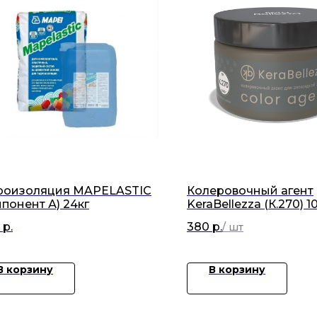
роизоляция MAPELASTIC
Колеровочный агент
понент А) 24кг
KeraBellezza (К.270) 10
р.
380
р.
В корзину
В корзину