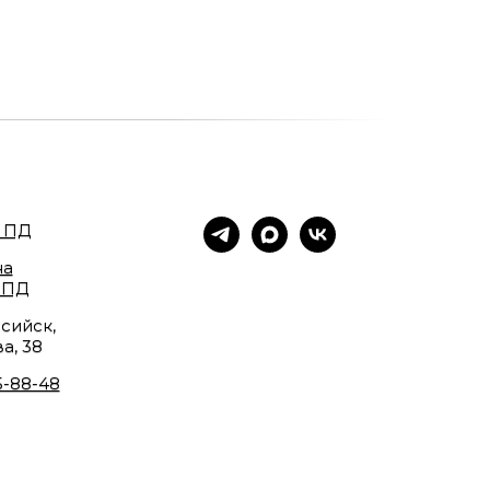
 ПД
на
 ПД
сийск,
а, 38
5-88-48