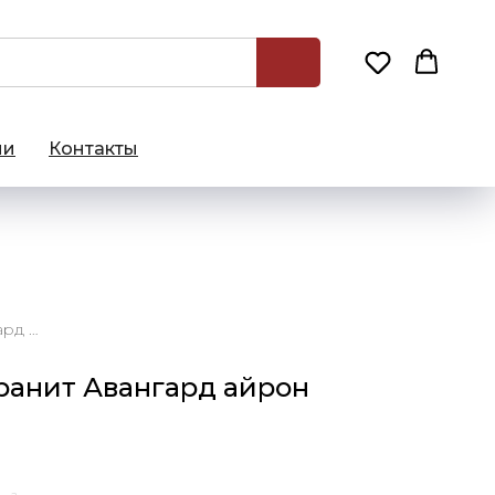
ии
Контакты
60х120 Керамогранит Авангард айрон натуральный
ранит Авангард айрон