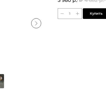
3 980
р.
4 682
р.
Купить