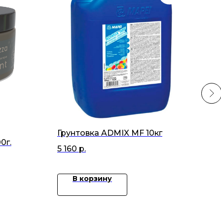
Грунтовка ADMIX MF 10кг
Кол
0г.
Ker
5 160
р.
48
В корзину