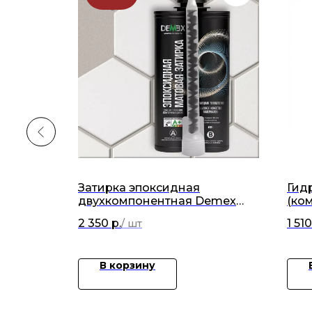
Затирка эпоксидная
Гид
LEX P9
двухкомпонентная Demex
(ком
холодный бежевый матовый
2 350
р.
1 510
(480гр)
В корзину