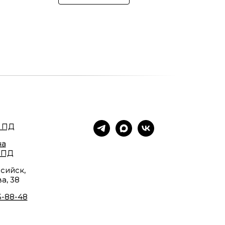
 ПД
на
 ПД
сийск,
а, 38
5-88-48