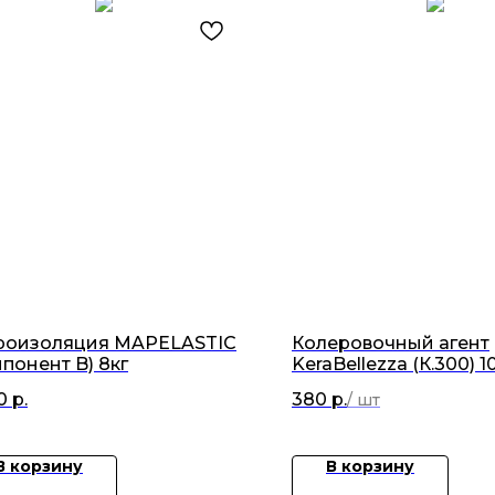
роизоляция MAPELASTIC
Колеровочный агент
понент B) 8кг
KeraBellezza (К.300) 10
0
р.
380
р.
В корзину
В корзину