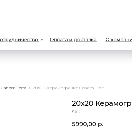
отрудничество
Оплата и доставка
О компан
Canem Terra
20x20 Керамогранит Canem Decor Two
20x20 Керамогр
SKU:
5990,00
р.