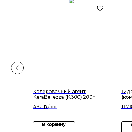
0кг
Колеровочный агент
Гид
KeraBellezza (К.300) 200г.
(ком
480
р.
11 71
В корзину