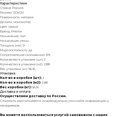
Характеристики
Страна: Россия
Размер: 120х120
Поверхность: матовая
Дизайн: моноколор
Цвет: серый
Бренд: Италон
Назначение: пол
Назначение: стены
Толщина (мм): 9
Морозостойкость: да
Сопротивление скольжению: R9
Количество в упаковке (шт): 2
Количество в упаковке (м2): 2.88
Вес упаковки (кг): 56.16
Упаковка
Кол-во в коробке (шт):
2
Кол-во в коробке (м2):
2,88
Вес коробки (кг):
56,16
Доставка и оплата
Осуществляем доставку по России.
Стоимость рассчитывается индивидуально, уточняйте информацию у
менеджеров.
Вы можете воспользоваться услугой самовывоза с наших