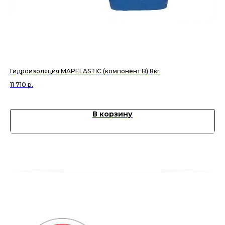
Гидроизоляция MAPELASTIC (компонент B) 8кг
Кол
11 710
р.
48
В корзину