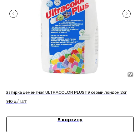
Затирка цементная ULTRACOLOR PLUS 119 серый лондон 2кг
За
се
910
р.
2 
В корзину