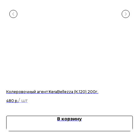
Колеровочный агент KeraBellezza (К.120) 200г.
Кол
480
р.
38
В корзину