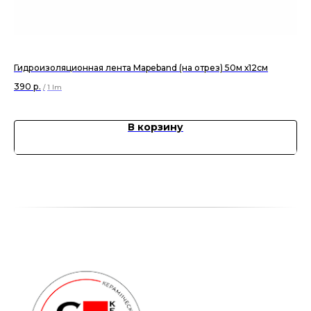
Гидроизоляционная лента Mapeband (на отрез) 50м х12см
Ко
390
р.
48
/
1 lm
В корзину