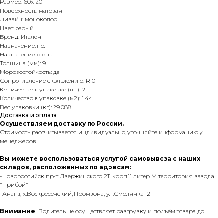
Размер: 60х120
Поверхность: матовая
Дизайн: моноколор
Цвет: серый
Бренд: Италон
Назначение: пол
Назначение: стены
Толщина (мм): 9
Морозостойкость: да
Сопротивление скольжению: R10
Количество в упаковке (шт): 2
Количество в упаковке (м2): 1.44
Вес упаковки (кг): 29.088
Доставка и оплата
Осуществляем доставку по России.
Стоимость рассчитывается индивидуально, уточняйте информацию у
менеджеров.
Вы можете воспользоваться услугой самовывоза с наших
складов, расположенных по адресам:
-Новороссийск пр-т Дзержинского 211 корп.11 литер М территория завода
"Прибой"
-Анапа, х.Воскресенский, Промзона, ул.Смолянка 12
Внимание!
Водитель не осуществляет разгрузку и подъём товара до