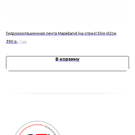
Гидроизоляционная лента Mapeband (на отрез) 50м х12см
Ги
390
р.
11 
/
1 lm
В корзину