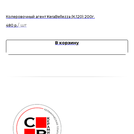
Колеровочный агент KeraBellezza (К.120) 200г.
За
480
р.
1 0
В корзину