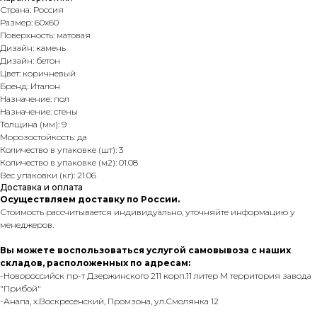
Страна: Россия
Размер: 60х60
Поверхность: матовая
Дизайн: камень
Дизайн: бетон
Цвет: коричневый
Бренд: Италон
Назначение: пол
Назначение: стены
Толщина (мм): 9
Морозостойкость: да
Количество в упаковке (шт): 3
Количество в упаковке (м2): 01.08
Вес упаковки (кг): 21.06
Доставка и оплата
Осуществляем доставку по России.
Стоимость рассчитывается индивидуально, уточняйте информацию у
менеджеров.
Вы можете воспользоваться услугой самовывоза с наших
складов, расположенных по адресам:
-Новороссийск пр-т Дзержинского 211 корп.11 литер М территория завода
"Прибой"
-Анапа, х.Воскресенский, Промзона, ул.Смолянка 12