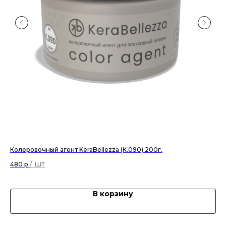
Колеровочный агент KeraBellezza (К.090) 200г.
За
ма
480
р.
2 
В корзину