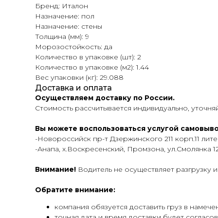
Бренд: Италон
Назначение: пол
Назначение: стены
Толщина (мм): 9
Морозостойкость: да
Количество в упаковке (шт): 2
Количество в упаковке (м2): 1.44
Вес упаковки (кг): 29.088
Доставка и оплата
Осуществляем доставку по России.
Стоимость рассчитывается индивидуально, уточн
Вы можете воспользоваться услугой самовыво
-Новороссийск пр-т Дзержинского 211 корп.11 лит
-Анапа, х.Воскресенский, Промзона, ул.Смолянка 1
Внимание!
Водитель не осуществляет разгрузку и
Обратите внимание:
компания обязуется доставить груз в намече
точная дата и время доставки будет согласо