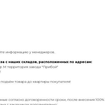
яйте информацию у менеджеров.
за с наших складов, расположенных по адресам:
ер М территория завода "Прибой"
2
 подъём товара до квартиры покупателя!
нные согласно договоренности сроки, после внесения 100% 
вана с заказчиком дополнительно;