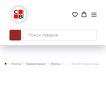
Плитка
Керамогранит
Италон
...
80x160 Керамогранит Магма Альпи грин патинированный