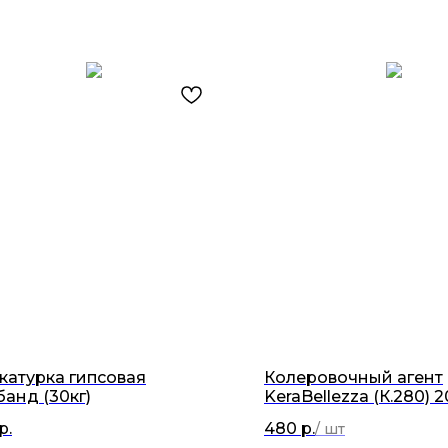
катурка гипсовая
Колеровочный агент
банд (30кг)
KeraBellezza (К.280) 2
р.
480
р.