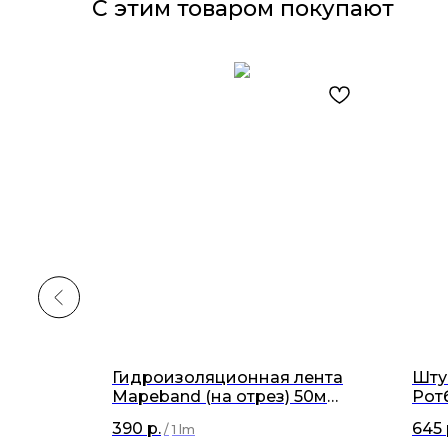
С этим товаром покупают
Гидроизоляционная лента
Шту
0г.
Mapeband (на отрез) 50м
Рот
х12см
390
р.
645
/
1 lm