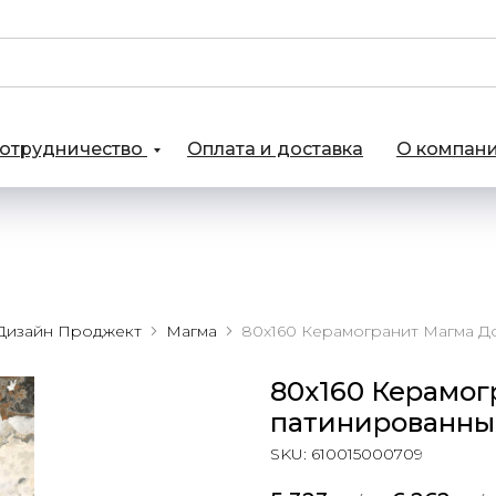
отрудничество
Оплата и доставка
О компан
Дизайн Проджект
Магма
80x160 Керамог
патинированн
SKU:
610015000709