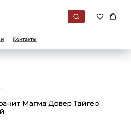
ии
Контакты
80x160 Керамогранит Магма Довер Тайгер патинированный
ранит Магма Довер Тайгер
ый