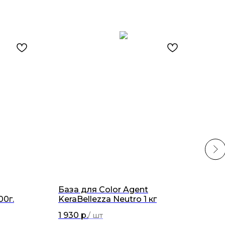
База для Color Agent
Кол
00г.
KeraBellezza Neutro 1 кг
Kera
1 930
р.
380