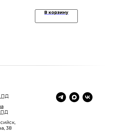
В корзину
 ПД
на
 ПД
сийск,
а, 38