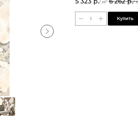
5 323
р.
6 262
р.
Купить