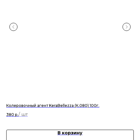
Колеровочный агент KeraBellezza (К.080) 100г.
Кол
380
р.
38
В корзину