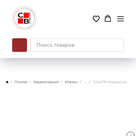
Плитка
Керамогранит
Италон
...
120х278 Керамогранит Магма Довер Тайгер силк