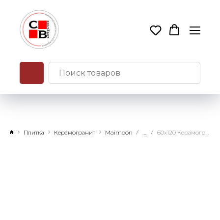
Плитка
Керамогранит
Maimoon
...
60х120 Керамогранит Волкас Статуарио Глосси