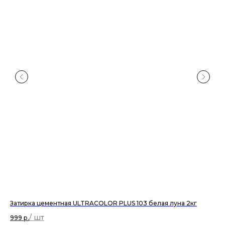
Затирка цементная ULTRACOLOR PLUS 103 белая луна 2кг
Си
999
р.
96