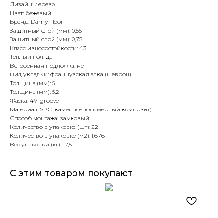
Дизайн: дерево
Цвет: бежевый
Бренд: Damy Floor
Защитный слой (мм): 0,55
Защитный слой (мм): 0,75
Класс износостойкости: 43
Теплый пол: да
Встроенная подложка: нет
Вид укладки: французская елка (шеврон)
Толщина (мм): 5
Толщина (мм): 5,2
Фаска: 4V-groove
Материал: SPC (каменно-полимерный композит)
Способ монтажа: замковый
Количество в упаковке (шт): 22
Количество в упаковке (м2): 1,676
Вес упаковки (кг): 17,5
С этим товаром покупают