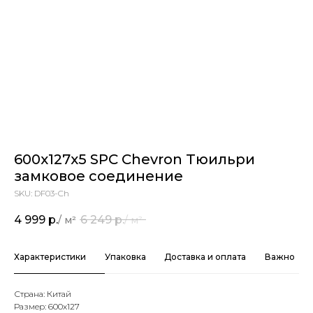
600x127x5 SPC Chevron Тюильри
замковое соединение
SKU:
DF03-Ch
4 999
р.
6 249
р.
Характеристики
Упаковка
Доставка и оплата
Важно
Страна: Китай
Размер: 600х127