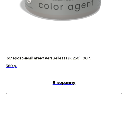
Колеровочный агент KeraBellezza (К.250) 100 г.
За
ма
380
р.
2 
В корзину