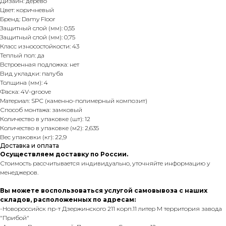
Дизайн: дерево
Цвет: коричневый
Бренд: Damy Floor
Защитный слой (мм): 0,55
Защитный слой (мм): 0,75
Класс износостойкости: 43
Теплый пол: да
Встроенная подложка: нет
Вид укладки: палуба
Толщина (мм): 4
Фаска: 4V-groove
Материал: SPC (каменно-полимерный композит)
Способ монтажа: замковый
Количество в упаковке (шт): 12
Количество в упаковке (м2): 2,635
Вес упаковки (кг): 22,9
Доставка и оплата
Осуществляем доставку по России.
Стоимость рассчитывается индивидуально, уточняйте информацию у
менеджеров.
Вы можете воспользоваться услугой самовывоза с наших
складов, расположенных по адресам:
-Новороссийск пр-т Дзержинского 211 корп.11 литер М территория завода
"Прибой"