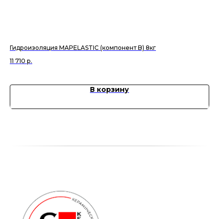
Гидроизоляция MAPELASTIC (компонент B) 8кг
Ги
11 710
р.
4 
В корзину