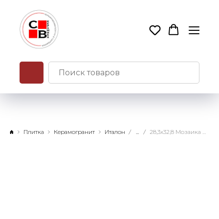
Плитка
Керамогранит
Италон
...
28,3х32,8 Мозаика Шик Стелларис Тусканиа Грэй натуральный